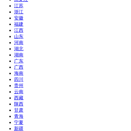
江苏
浙江
安徽
福建
江西
山东
河南
湖北
湖南
广东
广西
海南
四川
贵州
云南
西藏
陕西
甘肃
青海
宁夏
新疆